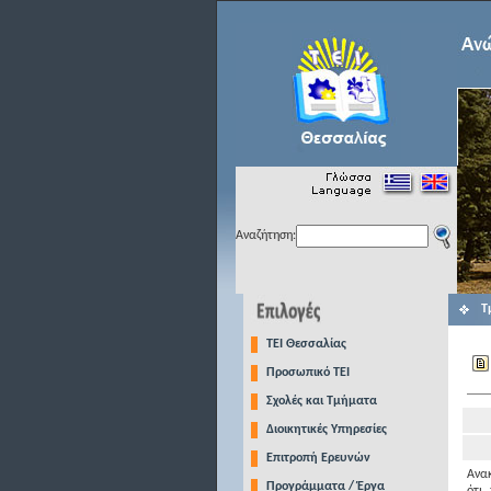
Αναζήτηση:
Τ
TEI Θεσσαλίας
Προσωπικό ΤΕΙ
Σχολές και Τμήματα
Διοικητικές Υπηρεσίες
Επιτροπή Ερευνών
Ανακ
Προγράμματα / Έργα