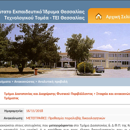
μήματα > Ανακοινώσεις > Αναλυτική προβολή
Τμήμα Δασοπονίας και Διαχείρισης Φυσικού Περιβάλλοντος > Στοιχεία και ανακοινώσ
Τμήματος
Ημερομηνία:
16/11/2018
Ανακοίνωση:
ΜΕΤΕΓΓΡΑΦΕΣ: Προθεσμία παραλαβής δικαιολογητικών
οινώνεται στους επιτυχόντες που
μετεγγράφονται
στο Τμήμα Δασοπονίας & Δ.Φ.Π. της Κ