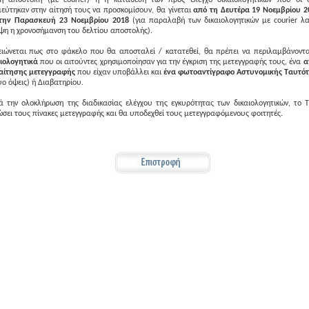
 η αποστολή (με courier) ή η κατάθεση των προς έλεγχο δικαιολογητικών που οι α
εύτηκαν στην αίτησή τους να προσκομίσουν, θα γίνεται
από τη Δευτέρα 19 Νοεμβρίου 2
 την Παρασκευή 23 Νοεμβρίου 2018
(για παραλαβή των δικαιολογητικών με courier λ
η η χρονοσήμανση του δελτίου αποστολής).
ιώνεται πως στο φάκελο που θα αποσταλεί / κατατεθεί, θα πρέπει να περιλαμβάνοντα
ιολογητικά
που οι αιτούντες χρησιμοποίησαν για την έγκριση της μετεγγραφής τους, ένα
α
 αίτησης μετεγγραφής
που είχαν υποβάλλει και
ένα φωτοαντίγραφο Αστυνομικής Ταυτότ
ύο όψεις) ή Διαβατηρίου.
 την ολοκλήρωση της διαδικασίας ελέγχου της εγκυρότητας των δικαιολογητικών, το
σει τους πίνακες μετεγγραφής και θα υποδεχθεί τους μετεγγραφόμενους φοιτητές.