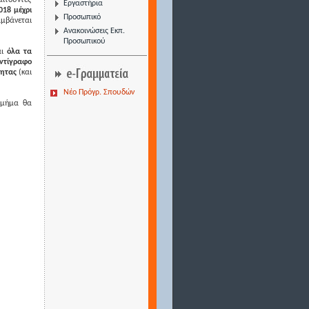
ιτούντες
Εργαστήρια
018 μέχρι
Προσωπικό
αμβάνεται
Ανακοινώσεις Εκπ.
Προσωπικού
ι
όλα τα
ντίγραφο
ητας
(και
Νέο Πρόγρ. Σπουδών
 Τμήμα θα