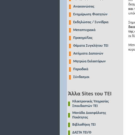
ότι
δεσμ
Ανακοινώσεις
και
υπόψ
Ενημέρωση Φοιτητών
Εκδηλώσεις / Συνέδρια
Σημε
δικα
Μεταπτυχιακά
της
οι δ
Προκηρύξεις
Μετά
Θέματα Συγκλήτου ΤΕΙ
κυρώ
Αιτήματα Δαπανών
Μητρώα Εκλεκτόρων
Περιοδικά
Σύνδεσμοι
Ηλεκτρονικές Υπηρεσίες
Σπουδαστών ΤΕΙ
Μονάδα Διασφάλισης
Ποιότητας
Βιβλιοθήκη ΤΕΙ
ΔΑΣΤΑ ΤΕΙ/Θ