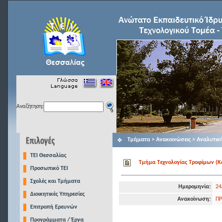
Αναζήτηση:
Τμήματα > Ανακοινώσεις > Αναλυτικ
TEI Θεσσαλίας
Τμήμα Τεχνολογίας Τροφίμων (Κα
Προσωπικό ΤΕΙ
Σχολές και Τμήματα
Ημερομηνία:
24
Διοικητικές Υπηρεσίες
Ανακοίνωση:
ΠΡ
Επιτροπή Ερευνών
Προγράμματα / Έργα