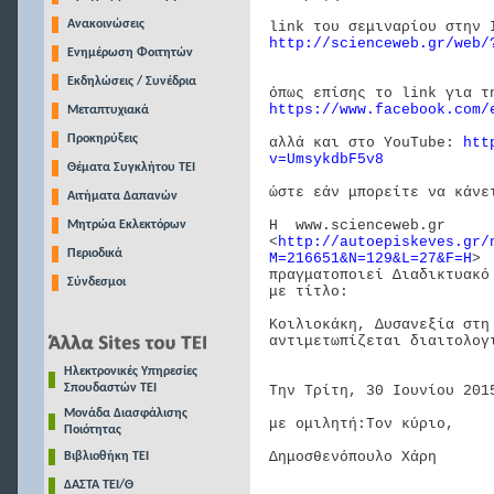
Ανακοινώσεις
link του σεμιναρίου στην 
http://scienceweb.gr/web/
Ενημέρωση Φοιτητών
Εκδηλώσεις / Συνέδρια
όπως επίσης το link για τ
https://www.facebook.com/
Μεταπτυχιακά
Προκηρύξεις
αλλά και στο YouTube:
htt
v=UmsykdbF5v8
Θέματα Συγκλήτου ΤΕΙ
ώστε εάν μπορείτε να κάνε
Αιτήματα Δαπανών
Η
www.scienceweb.gr
Μητρώα Εκλεκτόρων
<
http://autoepiskeves.gr/
Περιοδικά
M=216651&N=129&L=27&F=H
>
πραγματοποιεί Διαδικτυακό
Σύνδεσμοι
με τίτλο:
Κοιλιοκάκη, Δυσανεξία στη
αντιμετωπίζεται διαιτολογ
Ηλεκτρονικές Υπηρεσίες
Σπουδαστών ΤΕΙ
Την Τρίτη, 30 Ιουνίου 201
Μονάδα Διασφάλισης
με ομιλητή:Τον κύριο,
Ποιότητας
Δημοσθενόπουλο Χάρη
Βιβλιοθήκη ΤΕΙ
ΔΑΣΤΑ ΤΕΙ/Θ