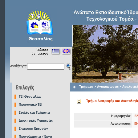
Αναζήτηση:
Τμήματα > Ανακοινώσεις > Αναλυτικ
TEI Θεσσαλίας
Tμήμα Διατροφής και Διαιτολογία
Προσωπικό ΤΕΙ
Σχολές και Τμήματα
Ημερομηνία:
22
Διοικητικές Υπηρεσίες
Ανακοίνωση:
Ε
Επιτροπή Ερευνών
Προγράμματα / Έργα