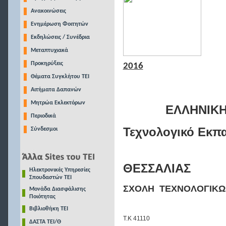
Ανακοινώσεις
Ενημέρωση Φοιτητών
Εκδηλώσεις / Συνέδρια
Μεταπτυχιακά
Προκηρύξεις
2016
Θέματα Συγκλήτου ΤΕΙ
Αιτήματα Δαπανών
Μητρώα Εκλεκτόρων
ΕΛΛΗΝΙΚ
Περιοδικά
Τεχνολογικό Εκπαι
Σύνδεσμοι
ΘΕΣΣΑΛΙΑΣ
Ηλεκτρονικές Υπηρεσίες
Σπουδαστών ΤΕΙ
ΣΧΟΛΗ
ΤΕΧΝΟΛΟΓΙΚ
Μονάδα Διασφάλισης
Ποιότητας
Βιβλιοθήκη ΤΕΙ
Τ.Κ 41110
ΔΑΣΤΑ ΤΕΙ/Θ