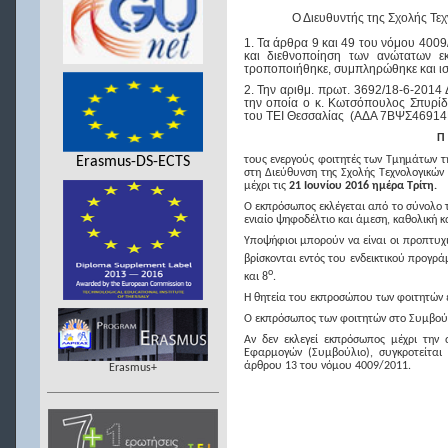
Ο Διευθυντής της Σχολής
Τε
1. Τα άρθρα 9 και 49 του νόμου 400
και διεθνοποίηση των ανώτατων ε
τροποποιήθηκε, συμπληρώθηκε και ισ
2. Την αριθμ. πρωτ. 3692/18-6-2014
την οποία ο κ. Κωτσόπουλος Σπυρίδ
του ΤΕΙ Θεσσαλίας
(ΑΔΑ 7ΒΨΣ46914
Π
Erasmus-DS-ECTS
τους ενεργούς φοιτητές των Τμημάτων 
στη Διεύθυνση της Σχολής
Τεχνολογικών
μέχρι τις
21
Ιουνίου 2016 ημέρα Τρίτη.
Ο εκπρόσωπος εκλέγεται από το σύνολο 
ενιαίο ψηφοδέλτιο και άμεση, καθολική 
Υποψήφιοι μπορούν να είναι οι προπτυχι
βρίσκονται εντός του ενδεικτικού προγ
ο
και 8
.
Η θητεία του εκπροσώπου των φοιτητών ε
Ο εκπρόσωπος των φοιτητών στο Συμβούλ
Αν δεν εκλεγεί εκπρόσωπος μέχρι την
Εφαρμογών (Συμβούλιο)
,
συγκροτείτα
άρθρου 13 του νόμου 4009/2011.
Erasmus+