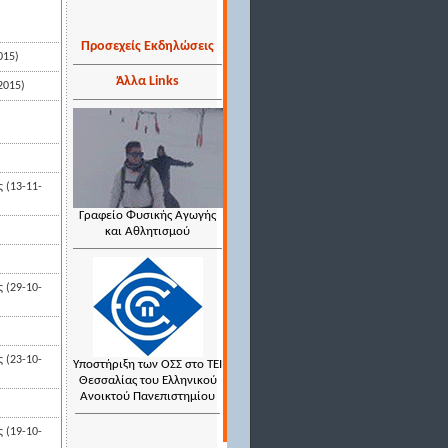
Προσεχείς Εκδηλώσεις
015)
Άλλα Links
2015)
 (13-11-
Γραφείο Φυσικής Αγωγής
και Αθλητισμού
 (29-10-
 (23-10-
Υποστήριξη των ΟΣΣ στο ΤΕΙ
Θεσσαλίας του Ελληνικού
Ανοικτού Πανεπιστημίου
 (19-10-