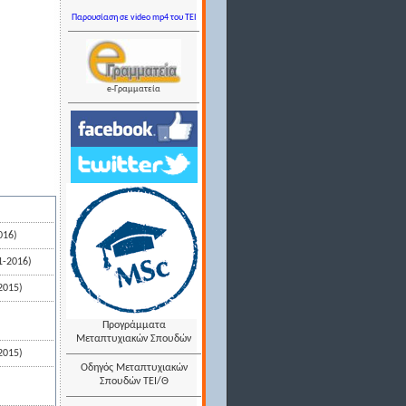
Παρουσίαση σε video mp4 του TEI
e-Γραμματεία
016)
1-2016)
2015)
Προγράμματα
Μεταπτυχιακών Σπουδών
2015)
Οδηγός Μεταπτυχιακών
Σπουδών ΤΕΙ/Θ