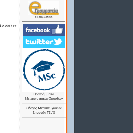
e-Γραμματεία
-2-2017 >>
Προγράμματα
Μεταπτυχιακών Σπουδών
Οδηγός Μεταπτυχιακών
Σπουδών ΤΕΙ/Θ