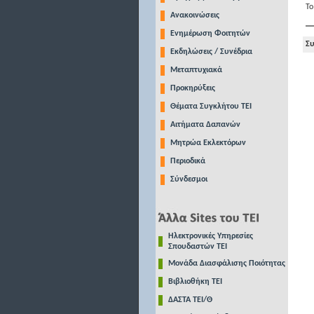
Το
Ανακοινώσεις
Ενημέρωση Φοιτητών
Συ
Εκδηλώσεις / Συνέδρια
Μεταπτυχιακά
Προκηρύξεις
Θέματα Συγκλήτου ΤΕΙ
Αιτήματα Δαπανών
Μητρώα Εκλεκτόρων
Περιοδικά
Σύνδεσμοι
Ηλεκτρονικές Υπηρεσίες
Σπουδαστών ΤΕΙ
Μονάδα Διασφάλισης Ποιότητας
Βιβλιοθήκη ΤΕΙ
ΔΑΣΤΑ ΤΕΙ/Θ