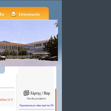
Πως θα μας βρείτε
αλίας (2-3-
Παρουσίαση σε video mp4 του TEI