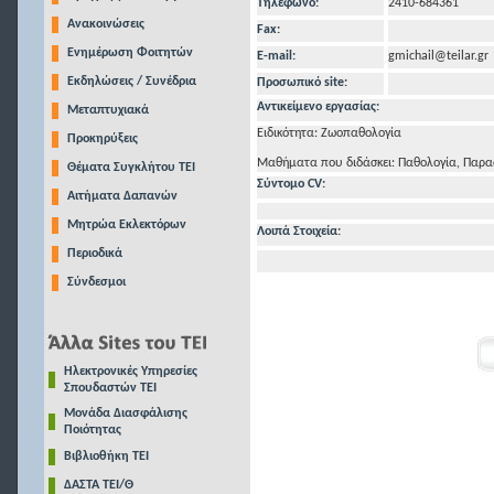
Τηλέφωνo:
2410-684361
Ανακοινώσεις
Fax:
Ενημέρωση Φοιτητών
E-mail:
gmichail@teilar.gr
Εκδηλώσεις / Συνέδρια
Προσωπικό site:
Αντικείμενο εργασίας:
Μεταπτυχιακά
Ειδικότητα: Ζωοπαθολογία
Προκηρύξεις
Μαθήματα που διδάσκει: Παθολογία, Παρα
Θέματα Συγκλήτου ΤΕΙ
Σύντομο CV:
Αιτήματα Δαπανών
Μητρώα Εκλεκτόρων
Λοιπά Στοιχεία:
Περιοδικά
Σύνδεσμοι
Ηλεκτρονικές Υπηρεσίες
Σπουδαστών ΤΕΙ
Μονάδα Διασφάλισης
Ποιότητας
Βιβλιοθήκη ΤΕΙ
ΔΑΣΤΑ ΤΕΙ/Θ