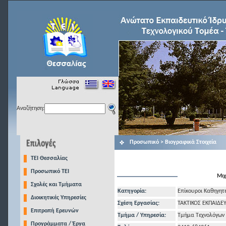
Αναζήτηση:
Προσωπικό > Βιογραφικά Στοιχεία
TEI Θεσσαλίας
Προσωπικό ΤΕΙ
Μιχ
Σχολές και Τμήματα
Κατηγορία:
Επίκουροι Καθηγητ
Διοικητικές Υπηρεσίες
Σχέση Εργασίας:
ΤΑΚΤΙΚΟΣ ΕΚΠΑΙΔΕ
Επιτροπή Ερευνών
Τμήμα / Υπηρεσία:
Τμήμα Τεχνολόγων
Προγράμματα / Έργα