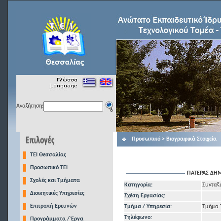
Αναζήτηση:
Προσωπικό > Βιογραφικά Στοιχεία
TEI Θεσσαλίας
Προσωπικό ΤΕΙ
ΠΑΤΕΡΑΣ ΔΗ
Σχολές και Τμήματα
Κατηγορία:
Συνταξι
Διοικητικές Υπηρεσίες
Σχέση Εργασίας:
Επιτροπή Ερευνών
Τμήμα / Υπηρεσία:
Τμήμα 
Τηλέφωνo:
Προγράμματα / Έργα