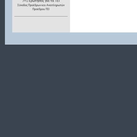
7+1 Ερωτήσεις για τα ΤΕΙ
Σύνοδος Προέδρων και Αναπληρωτών
Προέδρου ΤΕΙ