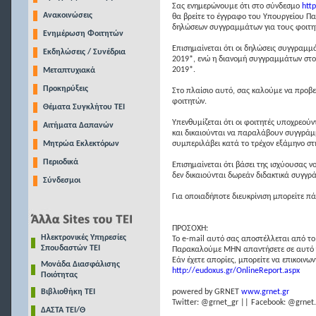
Σας ενημερώνουμε ότι στο σύνδεσμο
htt
Ανακοινώσεις
θα βρείτε το έγγραφο του Υπουργείου Πα
δηλώσεων συγγραμμάτων για τους φοιτητ
Ενημέρωση Φοιτητών
Επισημαίνεται ότι οι δηλώσεις συγγραμμ
Εκδηλώσεις / Συνέδρια
2019*, ενώ η διανομή συγγραμμάτων στο
2019*.
Μεταπτυχιακά
Προκηρύξεις
Στο πλαίσιο αυτό, σας καλούμε να προβεί
φοιτητών.
Θέματα Συγκλήτου ΤΕΙ
Υπενθυμίζεται ότι οι φοιτητές υποχρεού
Αιτήματα Δαπανών
και δικαιούνται να παραλάβουν συγγράμ
Μητρώα Εκλεκτόρων
συμπεριλάβει κατά το τρέχον εξάμηνο σ
Περιοδικά
Επισημαίνεται ότι βάσει της ισχύουσας ν
δεν δικαιούνται δωρεάν διδακτικά συγγρ
Σύνδεσμοι
Για οποιαδήποτε διευκρίνιση μπορείτε π
ΠΡΟΣΟΧΗ:
Ηλεκτρονικές Υπηρεσίες
Το e-mail αυτό σας αποστέλλεται από το
Σπουδαστών ΤΕΙ
Παρακαλούμε MHN απαντήσετε σε αυτό τ
Εάν έχετε απορίες, μπορείτε να επικοιν
Μονάδα Διασφάλισης
http://eudoxus.gr/OnlineReport.aspx
Ποιότητας
Βιβλιοθήκη ΤΕΙ
powered by GRNET
www.grnet.gr
Twitter: @grnet_gr || Facebook: @grnet.
ΔΑΣΤΑ ΤΕΙ/Θ