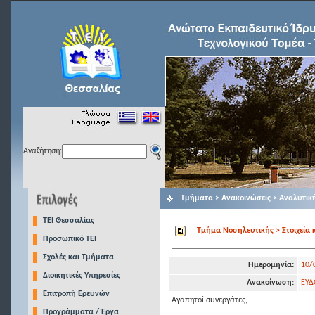
Αναζήτηση:
Τμήματα > Ανακοινώσεις > Αναλυτικ
TEI Θεσσαλίας
Τμήμα Νοσηλευτικής > Στοιχεία 
Προσωπικό ΤΕΙ
Σχολές και Τμήματα
Ημερομηνία:
10/
Διοικητικές Υπηρεσίες
Ανακοίνωση:
ΕΥΔ
Επιτροπή Ερευνών
Αγαπητοί συνεργάτες,
Προγράμματα / Έργα