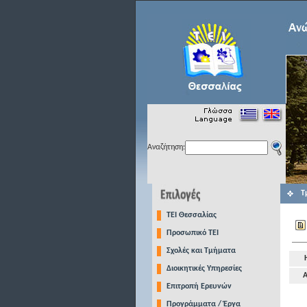
Αναζήτηση:
Τ
TEI Θεσσαλίας
Προσωπικό ΤΕΙ
Σχολές και Τμήματα
Διοικητικές Υπηρεσίες
Α
Επιτροπή Ερευνών
Προγράμματα / Έργα