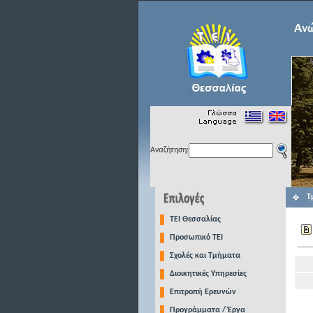
Αναζήτηση:
Τ
TEI Θεσσαλίας
Προσωπικό ΤΕΙ
Σχολές και Τμήματα
Διοικητικές Υπηρεσίες
Επιτροπή Ερευνών
Προγράμματα / Έργα