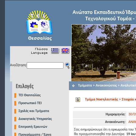
Αναζήτηση:
Τμήματα > Ανακοινώσεις > Αναλυτικ
TEI Θεσσαλίας
Τμήμα Νοσηλευτικής > Στοιχεία 
Προσωπικό ΤΕΙ
Σχολές και Τμήματα
Ημερομηνία:
30/0
Διοικητικές Υπηρεσίες
Ανακοίνωση:
ΑΝΑ
Επιτροπή Ερευνών
Σας ενημερώνουμε ότι η ορκωμοσία του
θα πραγματοποιηθεί την Δευτέρα
19 Ιου
Προγράμματα / Έργα