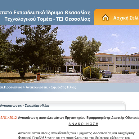
κπ.Προσωπικό > Ανακοινώσεις > Σφυρίδης Ηλίας
Ανακοινώσεις -
Σφυρίδης Ηλίας
23/01/2012
Ανακοίνωση αποτελεσμάτων Εργαστηρίου Εφαρμοσμένης Δασικής Οδοποιί
Α Ν Α Κ Ο Ι Ν Ω Σ Η
Ανακοινώνεται στους σπουδαστές του Τμήματος Δασοπονίας και Διαχείρισης
Φυσικού Περιβάλλοντος ότι τα αποτελέσματα της δεύτερης εξέτασης του