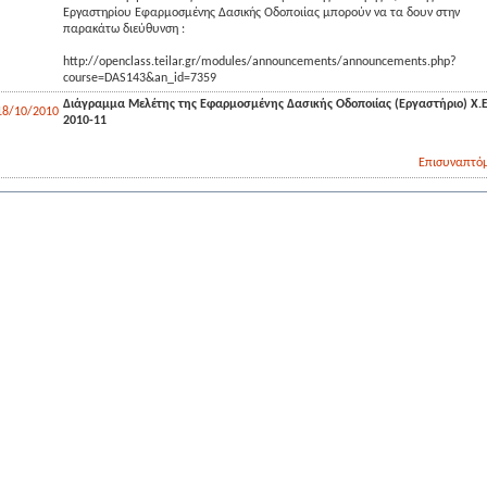
Εργαστηρίου Εφαρμοσμένης Δασικής Οδοποιίας μπορούν να τα δουν στην
παρακάτω διεύθυνση :
http://openclass.teilar.gr/modules/announcements/announcements.php?
course=DAS143&an_id=7359
Διάγραμμα Μελέτης της Εφαρμοσμένης Δασικής Οδοποιίας (Εργαστήριο) Χ.
18/10/2010
2010-11
Επισυναπτόμ