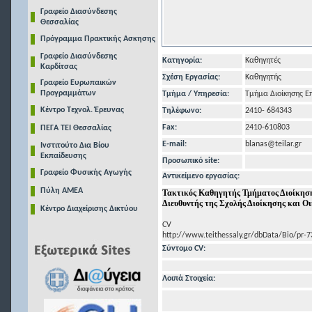
Γραφείο Διασύνδεσης
Θεσσαλίας
Πρόγραμμα Πρακτικής Ασκησης
Γραφείο Διασύνδεσης
Κατηγορία:
Καθηγητές
Καρδίτσας
Σχέση Εργασίας:
Καθηγητής
Γραφείο Ευρωπαικών
Προγραμμάτων
Τμήμα / Υπηρεσία:
Τμήμα Διοίκησης Ε
Κέντρο Τεχνολ. Έρευνας
Τηλέφωνo:
2410- 684343
Fax:
2410-610803
ΠΕΓΑ ΤΕΙ Θεσσαλίας
E-mail:
blanas@teilar.gr
Ινστιτούτο Δια Βίου
Εκπαίδευσης
Προσωπικό site:
Γραφείο Φυσικής Αγωγής
Αντικείμενο εργασίας:
Πύλη ΑΜΕΑ
Τακτικός Καθηγητής Τμήματος Διοίκηση
Διευθυντής της Σχολής Διοίκησης και Ο
Κέντρο Διαχείρισης Δικτύου
CV
http://www.teithessaly.gr/dbData/Bio/pr-
Σύντομο CV:
Λοιπά Στοιχεία: