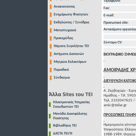
Τηλέφωνo:
Ανακοινώσεις
Fax:
Ενημέρωση Φοιτητών
E-mail:
Εκδηλώσεις / Συνέδρια
Προσωπικό site:
Αντικείμενο εργασίας
Μεταπτυχιακά
Προκηρύξεις
Σύντομο CV:
Θέματα Συγκλήτου ΤΕΙ
Αιτήματα Δαπανών
ΒΙΟΓΡΑΦΙΚΟ ΣΗΜΕ
Μητρώα Εκλεκτόρων
ΑΜΟΙΡΑΔΗΣ ΧΡ
Περιοδικά
Σύνδεσμοι
ΔΙΕΥΘΥΝΣΗ ΚΑΤΟΙΚ
Α. Ζερβοχώρι - Ειρ
Ημαθίας – Τ.Κ. 590
Τηλ. 2332047625 /
Ηλεκτρονικές Υπηρεσίες
amic@teilar.gr
Σπουδαστών ΤΕΙ
Μονάδα Διασφάλισης
ΠΡΟΣΩΠΙΚΕΣ ΠΛΗΡ
Ποιότητας
Ημερομηνία γέννησ
Βιβλιοθήκη ΤΕΙ
Υπηκοότητα: Ελληνι
ΔΑΣΤΑ ΤΕΙ/Θ
1988-1989: Θητεία 