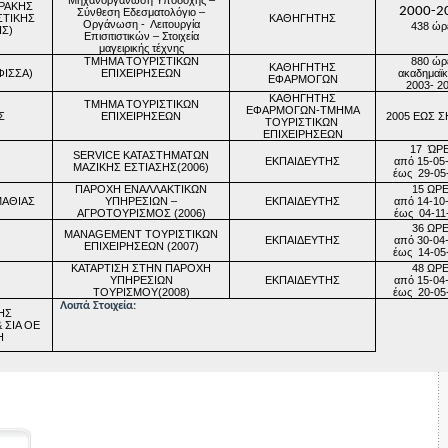
Μηχανοργάνωση Υποδοχής –
 ΘΡΑΚΗΣ
2000-2
Σύνθεση Εδεσματολόγιο –
ΣΤΙΚΗΣ
ΚΑΘΗΓΗΤΗΣ
Οργάνωση -
Λειτουργία
438 ώρ
Σ)
Επισιτιστικών – Στοιχεία
μαγειρικής τέχνης
ΤΜΗΜΑ ΤΟΥΡΙΣΤΙΚΩΝ
880 ώρ
ΚΑΘΗΓΗΤΗΣ
ΦΙΣΣΑ)
ΕΠΙΧΕΙΡΗΣΕΩΝ
ακαδημαϊκ
ΕΦΑΡΜΟΓΩΝ
2003- 2
ΚΑΘΗΓΗΤΗΣ
ΤΜΗΜΑ ΤΟΥΡΙΣΤΙΚΩΝ
ΕΦΑΡΜΟΓΩΝ-ΤΜΗΜΑ
Σ
ΕΠΙΧΕΙΡΗΣΕΩΝ
2005 ΕΩΣ 
ΤΟΥΡΙΣΤΙΚΩΝ
ΕΠΙΧΕΙΡΗΣΕΩΝ
17
ΏΡ
SERVICE
ΚΑΤΑΣΤΗΜΑΤΩΝ
ΕΚΠΑΙΔΕΥΤΗΣ
από 15-05
ΜΑΖΙΚΗΣ ΕΣΤΙΑΣΗΣ(2006)
έως
29-05
ΠΑΡΟΧΗ ΕΝΑΛΛΑΚΤΙΚΩΝ
15 ΩΡ
ΜΑΘΙΑΣ
ΥΠΗΡΕΣΙΩΝ –
ΕΚΠΑΙΔΕΥΤΗΣ
από 14-10
ΑΓΡΟΤΟΥΡΙΣΜΟΣ (2006)
έως
04-11
36 ΩΡ
MANAGEMENT
ΤΟΥΡΙΣΤΙΚΩΝ
ΕΚΠΑΙΔΕΥΤΗΣ
από 30-04
ΕΠΙΧΕΙΡΗΣΕΩΝ (2007)
έως
14-05
ΚΑΤΑΡΤΙΣΗ ΣΤΗΝ ΠΑΡΟΧΗ
48 ΩΡ
ΥΠΗΡΕΣΙΩΝ
ΕΚΠΑΙΔΕΥΤΗΣ
από 15-04
ΤΟΥΡΙΣΜΟΥ(2008)
έως
20-05
Λοιπά Στοιχεία:
ΗΣ
 ΣΙΑ ΟΕ
Η