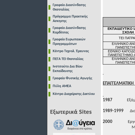
Γραφείο Διασύνδεσης
Θεσσαλίας
Πρόγραμμα Πρακτικής
Ασκησης
Γραφείο Διασύνδεσης
ΕΚΠΑΙΔΕΥΤΙΚΟ Ι
ΣΧΟΛΗ
Καρδίτσας
ΤΕΙ ΠΑΤΡ
Γραφείο Ευρωπαικών
ΕΛΛΗΝΙΚΟ ΑΝ
Προγραμμάτων
ΠΑΝΕΠΙΣΤΗ
Κέντρο Τεχνολ. Έρευνας
ΕΘΝΙΚΟ ΚΑΠΟΔΙ
ΠΑΝΕΠΙΣΤΗΜΙΟ
ΕΛΛΗΝΙΚΟ ΑΝ
ΠΕΓΑ ΤΕΙ Θεσσαλίας
ΠΑΝΕΠΙΣΤΗ
Ινστιτούτο Δια Βίου
Εκπαίδευσης
Γραφείο Φυσικής Αγωγής
ΕΠΑΓΓΕΛΜΑΤΙΚΗ
Πύλη ΑΜΕΑ
Κέντρο Διαχείρισης Δικτύου
1987
Εξά
1989-1999
Δι
2000
Εργ
Μ