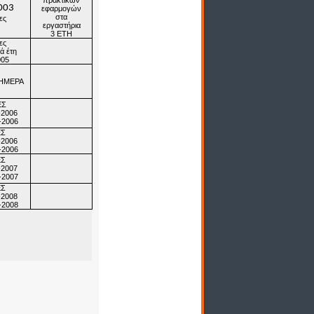
πρακτικών
003
εφαρμογών
στα
ες
εργαστήρια
3 ΕΤΗ
ες
ά έτη
005
ΣΗΜΕΡΑ
ΕΣ
-2006
-2006
ΕΣ
-2006
-2006
ΕΣ
-2007
-2007
ΕΣ
-2008
-2008