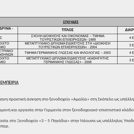
ΣΠΟΥΔΕΣ
ΔΡΥΜΑ -
ΤΙΤΛΟΣ
ΔΙΑΡ
ΣΧΟΛΗ ΔΙΟΙΚΗΣΗΣ ΚΑΙ ΟΙΚΟΝΟΜΙΑΣ – ΤΜΗΜΑ
ΑΣ
4 
ΤΟΥΡΙΣΤΙΚΩΝ ΕΠΙΧΕΙΡΗΣΕΩΝ -1989
ΟΙΧΤΟ
ΜΕΤΑΠΤΥΧΙΑΚΟ ΔΙΠΛΩΜΑ ΕΙΔΙΚΕΥΣΗΣ ΣΤΗ «ΔΙΟΙΚΗΣΗ
3 
ΜΙΟ
ΤΟΥΡΙΣΤΙΚΩΝ ΕΠΙΧΕΙΡΗΣΕΩΝ» - 2004
ΣΤΡΙΑΚΟ
ΤΜΗΜΑ ΓΕΡΜΑΝΙΚΗΣ ΓΛΩΣΣΑΣ ΚΑΙ ΦΙΛΟΛΟΓΙΑΣ – 2003
4 
 ΑΘΗΝΩΝ
ΟΙΧΤΟ
ΜΕΤΑΠΤΥΧΙΑΚΟ ΔΙΠΛΩΜΑ ΕΙΔΙΚΕΥΣΗΣ «ΚΑΘΗΓΗΤΗΣ
3 
ΜΙΟ
ΓΕΡΜΑΝΙΚΗΣ ΓΛΩΣΣΑΣ» - 2008
 ΕΜΠΕΙΡΙΑ
μηνη πρακτική άσκηση στο ξενοδοχείο «Αμαλία» στη Σκόπελο ως υπάλλη
αμονή και εργασία στην Γερμανία στον ξενοδοχειακό-επισιτιστικό κλάδο
ασία στο Ξενοδοχείο «3 – 5 Πηγάδια» στην Νάουσα ως υπάλληλος Υποδο
παρ.