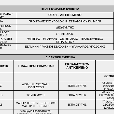
ΕΠΑΓΓΕΛΜΑΤΙΚΗ ΕΜΠΕΙΡΙΑ
ΙΡΗΣΗΣ /
ΘΕΣΗ – ΑΝΤΙΚΕΙΜΕΝΟ
ΜΟΥ
ΙΑ
ΠΡΟΪΣΤΑΜΕΝΟΣ ΥΠΟΔΟΧΗΣ, ΕΣΤΙΑΤΟΡΙΟΥ ΚΑΙ ΜΠΑΡ
ΑΡΘΕΝΩΝ
ΔΙΕΥΘΥΝΤΗΣ
Α
F ROTE
ΣΕΡΒΙΤΟΡΟΣ
ΜΑΝΙΑ
NHAUSER
ΜΑΓΕΙΡΑΣ – ΜΠΑΡΜΑΝ – ΣΕΡΒΙΤΟΡΟΣ – ΠΡΟΪΣΤΑΜΕΝΟΣ
ΑΝΙΑ
ΕΣΤΙΑΤΟΡΙΟΥ
ΑΜΑΛΙΑ»
ΕΞΑΜΗΝΗ ΠΡΑΚΤΙΚΗ ΕΞΑΣΚΗΣΗ – ΥΠΑΛΛΗΛΟΣ ΥΠΟΔΟΧΗΣ
ΟΣ
ΔΙΔΑΚΤΙΚΗ ΕΜΠΕΙΡΙΑ
ΕΚΠΑΙΔΕΥΤΙΚΟ-
ΤΙΤΛΟΣ ΠΡΟΓΡΑΜΜΑΤΟΣ
ΙΗΣΗΣ
ΑΝΤΙΚΕΙΜΕΝΟ
ΘΕΩΡ
42
ώρες 
ΔΙΟΙΚΗΣΗ ΣΧΕΔΙΑΣΗ
ΑΣ
ΕΚΠΑΙΔΕΥΤΗΣ
04/10/19
ΠΩΛΗΣΕΩΝ
14/02/2
28 ώρες 
ΝΗΣ
ΤΟΥΡΙΣΜΟΣ
II
ΕΚΠΑΙΔΕΥΤΗΣ
21/02/2000-
2000)
47 ώρες 
ΜΑΓΕΙΡΙΚΗ ΤΕΧΝΗ – ΒΟΗΘΟΣ
ΑΣ
ΕΚΠΑΙΔΕΥΤΗΣ
21/02/20
ΜΑΓΕΙΡΙΚΗΣ ΤΕΧΝΗΣ
12/06/2
Λειτουργία Επισιτιστικών –