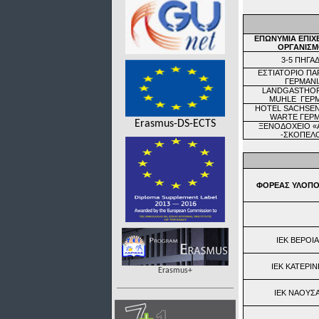
ΕΠΩΝΥΜΙΑ ΕΠΙΧΕ
ΟΡΓΑΝΙΣ
3-5 ΠΗΓΑΔ
ΕΣΤΙΑΤΟΡΙΟ Π
ΓΕΡΜΑΝΙ
LANDGASTHO
MUHLE
ΓΕΡ
HOTEL SACHSE
WARTE
ΓΕΡΜ
Erasmus-DS-ECTS
ΞΕΝΟΔΟΧΕΙΟ «
-ΣΚΟΠΕΛ
ΦΟΡΕΑΣ ΥΛΟΠΟ
ΙΕΚ ΒΕΡΟΙ
ΙΕΚ ΚΑΤΕΡΙ
Erasmus+
ΙΕΚ ΝΑΟΥΣ