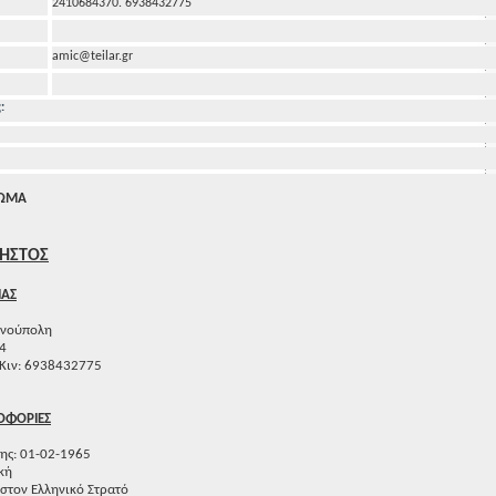
2410684370. 6938432775
amic@teilar.gr
:
ΙΩΜΑ
ΗΣΤΟΣ
ΙΑΣ
ηνούπολη
34
 Κιν: 6938432775
ΟΦΟΡΙΕΣ
ης: 01-02-1965
κή
στον Ελληνικό Στρατό