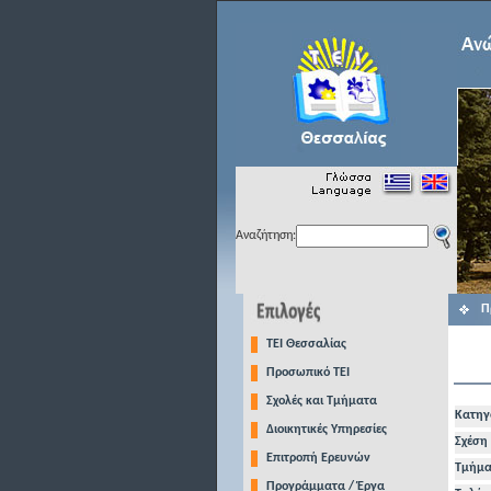
Αναζήτηση:
Π
TEI Θεσσαλίας
Προσωπικό ΤΕΙ
Σχολές και Τμήματα
Κατηγ
Διοικητικές Υπηρεσίες
Σχέση 
Επιτροπή Ερευνών
Τμήμα
Προγράμματα / Έργα