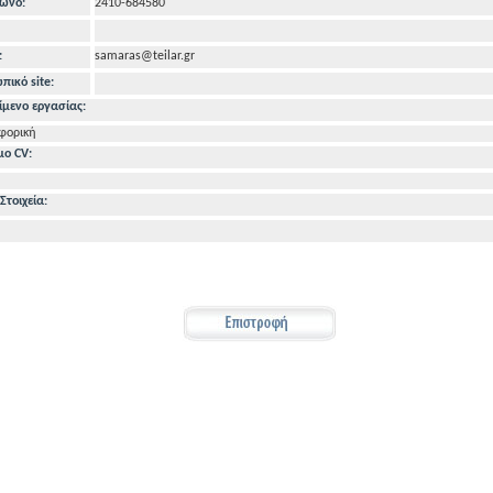
ωνo:
2410-684580
:
samaras@teilar.gr
ικό site:
ίμενο εργασίας:
φορική
μο CV:
Στοιχεία: