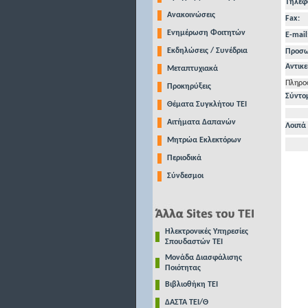
Τηλέφ
Ανακοινώσεις
Fax:
Ενημέρωση Φοιτητών
E-mail
Εκδηλώσεις / Συνέδρια
Προσωπ
Αντικε
Μεταπτυχιακά
Πληρο
Προκηρύξεις
Σύντο
Θέματα Συγκλήτου ΤΕΙ
Αιτήματα Δαπανών
Λοιπά 
Μητρώα Εκλεκτόρων
Περιοδικά
Σύνδεσμοι
Ηλεκτρονικές Υπηρεσίες
Σπουδαστών ΤΕΙ
Μονάδα Διασφάλισης
Ποιότητας
Βιβλιοθήκη ΤΕΙ
ΔΑΣΤΑ ΤΕΙ/Θ