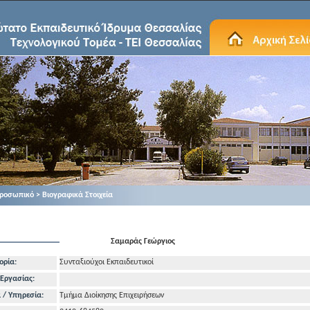
ροσωπικό > Βιογραφικά Στοιχεία
Σαμαράς Γεώργιος
ορία:
Συνταξιούχοι Εκπαιδευτικοί
Εργασίας:
 / Υπηρεσία:
Τμήμα Διοίκησης Επιχειρήσεων