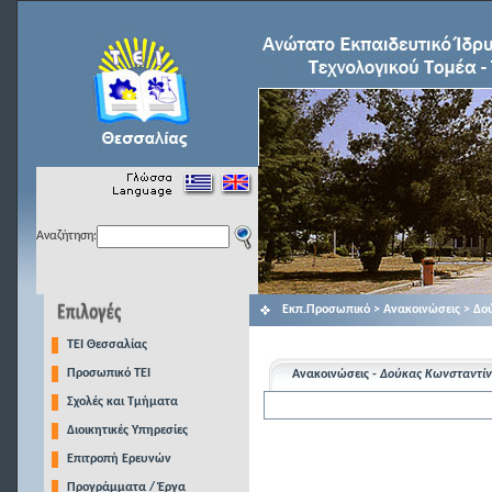
Αναζήτηση:
Εκπ.Προσωπικό > Ανακοινώσεις > Δο
TEI Θεσσαλίας
Προσωπικό ΤΕΙ
Ανακοινώσεις -
Δούκας Kωνσταντίν
Σχολές και Τμήματα
Διοικητικές Υπηρεσίες
Επιτροπή Ερευνών
Προγράμματα / Έργα