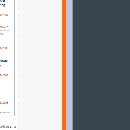
odel
ring
1/2009
χεία >
ato
1/2008
limate
h
1/2008
1/2008
Σελίδες:
1
|
2