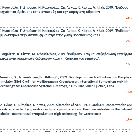
Σ. Κωστούλα, Γ. Δημόκας, Ν. Κατσούλας, Χρ. Λύκας, Κ. Κίττας, A. Khah, 2009. “Επίδραση 
συχνότητας άρδευσης στην ανάπτυξη και την παραγωγή υδροπονι
23/1
Σ. Κωστούλα, Γ. Δημόκας, Ν. Κατσούλας, Χρ. Λύκας, Κ. Κίττας, A. Khah, 2009. “Επίδραση 
εμβολιασμού στην ανάπτυξη και την παραγωγή υδροπονικής καλλ
23/1
Γ. Δημόκας, Κ. Κίττας, Μ. Tchamitchian, 2009. “Βαθμονόμηση και επιβεβαίωση γεννήτρια
παραγωγής κλιματικών δεδομένων κατά τη διάρκεια του χειμώνα”.
10/1
Dimokas, G., Tchamitchian, M., Kittas, C., 2009. Development and calibration of a Bio-physi
Simulator (BioSiGreT) for Mediterranean Greenhouses. International Symposium on High
Technology for Greenhouse Systems, GreenSys, 14-19 June 2009, Québec, Cana
19/0
Ch. Lykas, G. Dimokas, C. Kittas, 2009. Alteration of NO3-, PO4- and SO4- concentration on 
plants as affected by greenhouse climate parameters and their concentration in the nutrient
solution. International Symposium on High Technology for Greenhouse
19/0