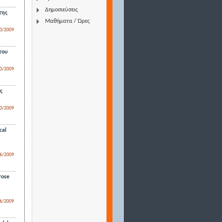
Δημοσιεύσεις
της
Μαθήματα / Ώρες
0/2009
του
0/2009
ς
0/2009
cal
6/2009
rose
6/2009