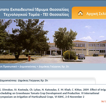
κπ.Προσωπικό > Δημοσιεύσεις > Δημόκας Γεώργιος Χρ. Dr.
Δημοσιεύσεις-
Δημόκας Γεώργιος Χρ. Dr.
G. Dimokas, St. Kostoula, Ch. Lykas, N. Katsoulas, E. M. Khah, C. Kittas, 2009. Effect of Irrig
Scheduling on Greenhouse Tomato Crop Development and Production. VI International
Symposium on Irrigation of Horticultural Crops, VI ISIHC, 2-6 November 2
06/1