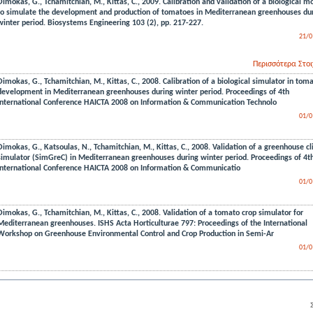
Dimokas, G., Tchamitchian, M., Kittas, C., 2009. Calibration and validation of a biological m
to simulate the development and production of tomatoes in Mediterranean greenhouses du
winter period. Biosystems Engineering 103 (2), pp. 217-227.
21/0
Περισσότερα Στοι
Dimokas, G., Tchamitchian, M., Kittas, C., 2008. Calibration of a biological simulator in tom
development in Mediterranean greenhouses during winter period. Proceedings of 4th
International Conference HAICTA 2008 on Information & Communication Technolo
01/0
Dimokas, G., Katsoulas, N., Tchamitchian, M., Kittas, C., 2008. Validation of a greenhouse c
simulator (SimGreC) in Mediterranean greenhouses during winter period. Proceedings of 4t
International Conference HAICTA 2008 on Information & Communicatio
01/0
Dimokas, G., Tchamitchian, M., Kittas, C., 2008. Validation of a tomato crop simulator for
Mediterranean greenhouses. ISHS Acta Horticulturae 797: Proceedings of the International
Workshop on Greenhouse Environmental Control and Crop Production in Semi-Ar
01/0